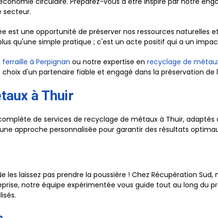
'économie circulaire. Préparez-vous à être inspiré par notre e
e secteur.
 est une opportunité de préserver nos ressources naturelles et
 qu'une simple pratique ; c'est un acte positif qui a un impact 
ferraille à Perpignan
ou notre expertise en
recyclage de métaux
e choix d'un partenaire fiable et engagé dans la préservation de
taux à Thuir
mplète de services de recyclage de métaux à Thuir, adaptés a
e approche personnalisée pour garantir des résultats optimaux
les laissez pas prendre la poussière ! Chez Récupération Sud, 
prise, notre équipe expérimentée vous guide tout au long du pr
isés.