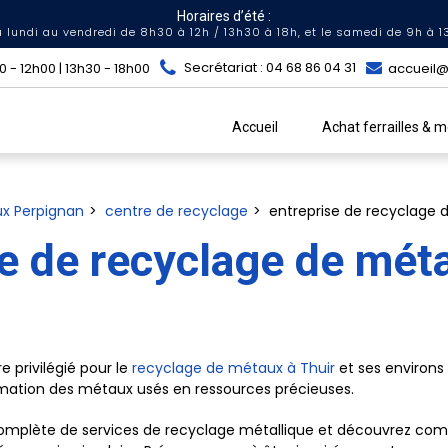
Horaires d’été :
 lundi au vendredi de 8h30 à 12h / 13h30 à 18h, et le samedi de 9h à 1
Secrétariat : 04 68 86 04 31
accueil@
 - 12h00 | 13h30 - 18h00
Accueil
Achat ferrailles & 
x Perpignan
centre de recyclage
entreprise de recyclage 
se de recyclage de mét
re privilégié pour le
recyclage de métaux à Thuir
et ses environs 
mation des métaux usés en ressources précieuses.
omplète de services de recyclage métallique et découvrez co