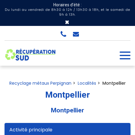
Panneau de gestion des cookies
Horaires d’été :
Du lundi au vendredi de 8h30 à 12h / 13h30 à 18h, et le samedi de
9h à 13h.
×
Recyclage métaux Perpignan
Localités
Montpellier
Montpellier
Montpellier
Activité principale