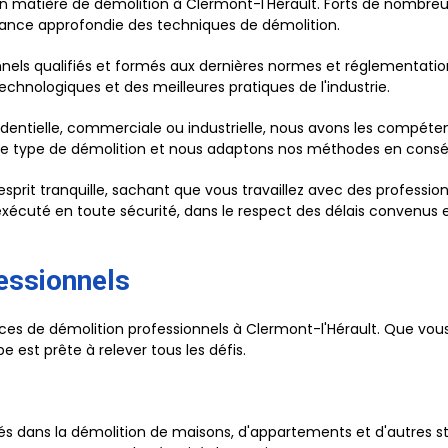
 matière de démolition à Clermont-l'Hérault. Forts de nombreus
ssance approfondie des techniques de démolition.
nels qualifiés et formés aux dernières normes et réglementati
echnologiques et des meilleures pratiques de l'industrie.
dentielle, commerciale ou industrielle, nous avons les compéte
que type de démolition et nous adaptons nos méthodes en cons
l'esprit tranquille, sachant que vous travaillez avec des profess
exécuté en toute sécurité, dans le respect des délais convenus 
essionnels
es de démolition professionnels à Clermont-l'Hérault. Que vous
 est prête à relever tous les défis.
és dans la démolition de maisons, d'appartements et d'autres stru