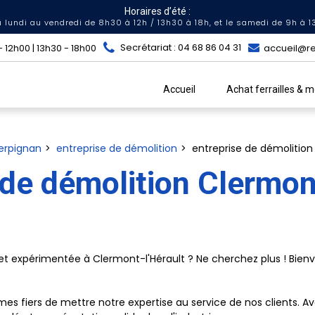
Horaires d’été :
 lundi au vendredi de 8h30 à 12h / 13h30 à 18h, et le samedi de 9h à 1
Secrétariat : 04 68 86 04 31
accueil@re
 12h00 | 13h30 - 18h00
Accueil
Achat ferrailles & 
erpignan
entreprise de démolition
entreprise de démolition
 de démolition Clermon
et expérimentée à Clermont-l'Hérault ? Ne cherchez plus ! Bien
 fiers de mettre notre expertise au service de nos clients. 